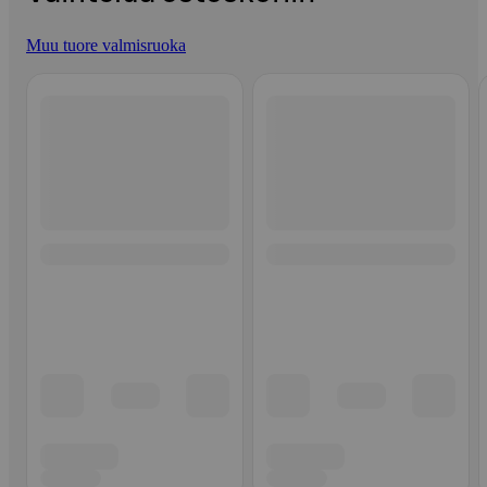
Muu tuore valmisruoka
Ohita listaus