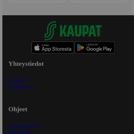
Yhteystiedot
Myymälät
Asiakaspalvelu
Ohjeet
Ensitilaajan ohjeet
Näin maksat