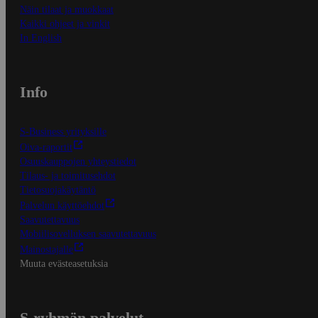
Näin tilaat ja muokkaat
Kaikki ohjeet ja vinkit
In English
Info
S-Business yrityksille
Oiva-raportit
Osuuskauppojen yhteystiedot
Tilaus- ja toimitusehdot
Tietosuojakäytäntö
Palvelun käyttöehdot
Saavutettavuus
Mobiilisovelluksen saavutettavuus
Mainostajalle
Muuta evästeasetuksia
S-ryhmän palvelut