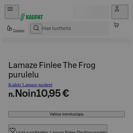
Hyppää sisältöön
Tuotteet
Lamaze Finlee The Frog
purulelu
Kaikki Lamaze-tuotteet
Noin
10,95 €
n.
Valitse toimitustapa
Lisää suosikkeihin, Lamaze Finlee The Frog purulelu