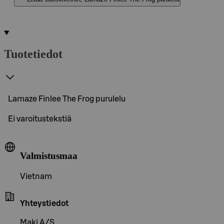
Tuotetiedot
Lamaze Finlee The Frog purulelu
Ei varoitustekstiä
Valmistusmaa
Vietnam
Yhteystiedot
Maki A/S