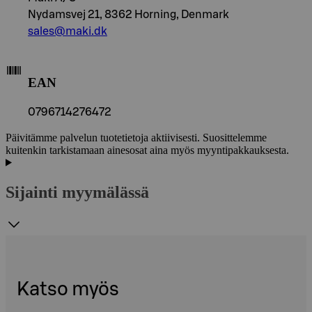
Nydamsvej 21, 8362 Horning, Denmark
sales@maki.dk
EAN
0796714276472
Päivitämme palvelun tuotetietoja aktiivisesti. Suosittelemme
kuitenkin tarkistamaan ainesosat aina myös myyntipakkauksesta.
Sijainti myymälässä
Katso myös