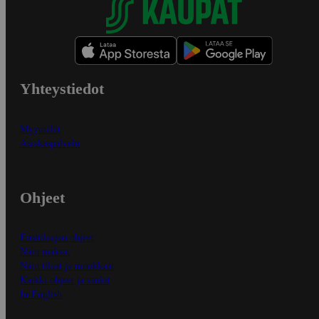
Yhteystiedot
Myymälät
Asiakaspalvelu
Ohjeet
Ensitilaajan ohjeet
Näin maksat
Näin tilaat ja muokkaat
Kaikki ohjeet ja vinkit
In English