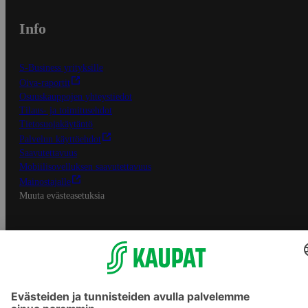
Info
S-Business yrityksille
Oiva-raportit
Osuuskauppojen yhteystiedot
Tilaus- ja toimitusehdot
Tietosuojakäytäntö
Palvelun käyttöehdot
Saavutettavuus
Mobiilisovelluksen saavutettavuus
Mainostajalle
Muuta evästeasetuksia
S-ryhmän palvelut
S-ryhmä
Asiakasomistajuus