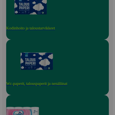
Kodinhoito ja taloustarvikkeet
Wc-paperit, talouspaperit ja nenäliinat