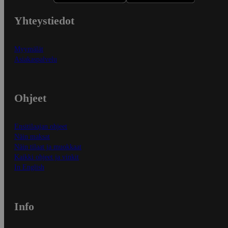
Yhteystiedot
Myymälät
Asiakaspalvelu
Ohjeet
Ensitilaajan ohjeet
Näin maksat
Näin tilaat ja muokkaat
Kaikki ohjeet ja vinkit
In English
Info