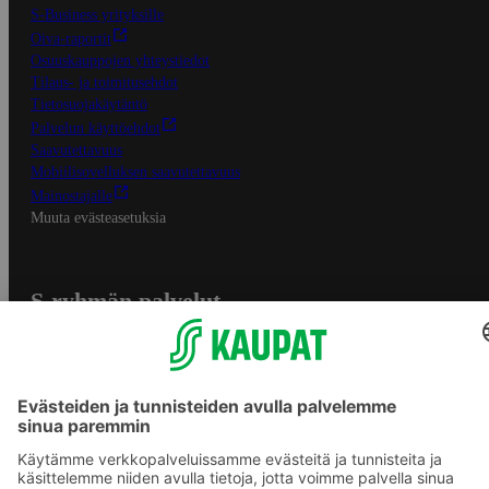
S-Business yrityksille
Oiva-raportit
Osuuskauppojen yhteystiedot
Tilaus- ja toimitusehdot
Tietosuojakäytäntö
Palvelun käyttöehdot
Saavutettavuus
Mobiilisovelluksen saavutettavuus
Mainostajalle
Muuta evästeasetuksia
S-ryhmän palvelut
S-ryhmä
Asiakasomistajuus
Yhteishyvä Ruoka -sovellus
S-ostoslista -sovellus
Prisma.fi
Sokos.fi