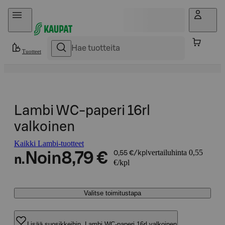
Hyppää sisältöön
Tuotteet
Lambi WC-paperi 16rl
valkoinen
Kaikki Lambi-tuotteet
vertailuhinta 0,55
Noin
8,79 €
0,55 €/kpl
n.
€/kpl
Valitse toimitustapa
Lisää suosikkeihin, Lambi WC-paperi 16rl valkoinen