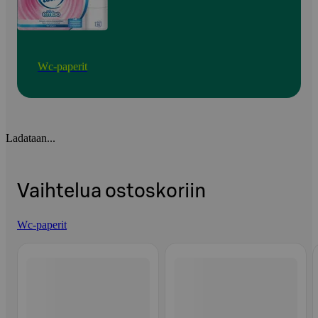
Wc-paperit
Ladataan...
Vaihtelua ostoskoriin
Wc-paperit
Ohita listaus