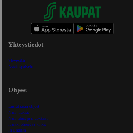
Yhteystiedot
Myymälät
Asiakaspalvelu
Ohjeet
Ensitilaajan ohjeet
Näin maksat
Näin tilaat ja muokkaat
Kaikki ohjeet ja vinkit
In English