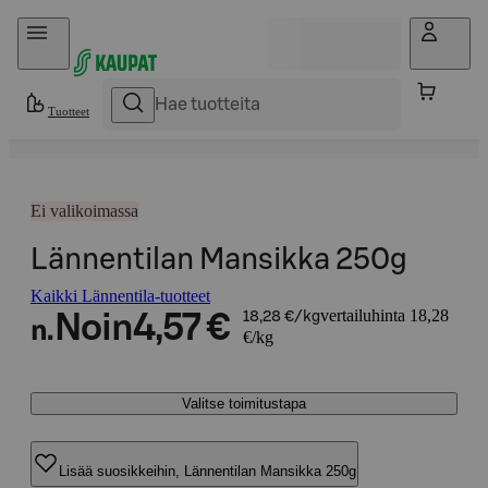
Hyppää sisältöön
Tuotteet
Ei valikoimassa
Lännentilan Mansikka 250g
Kaikki Lännentila-tuotteet
vertailuhinta 18,28
Noin
4,57 €
18,28 €/kg
n.
€/kg
Valitse toimitustapa
Lisää suosikkeihin, Lännentilan Mansikka 250g