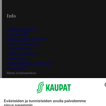
Info
S-Business yrityksille
Oiva-raportit
Osuuskauppojen yhteystiedot
Tilaus- ja toimitusehdot
Tietosuojakäytäntö
Palvelun käyttöehdot
Saavutettavuus
Mobiilisovelluksen saavutettavuus
Mainostajalle
Muuta evästeasetuksia
S-ryhmän palvelut
S-ryhmä