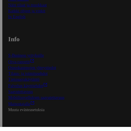
Näin tilaat ja muokkaat
Kaikki ohjeet ja vinkit
In English
Info
S-Business yrityksille
Oiva-raportit
Osuuskauppojen yhteystiedot
Tilaus- ja toimitusehdot
Tietosuojakäytäntö
Palvelun käyttöehdot
Saavutettavuus
Mobiilisovelluksen saavutettavuus
Mainostajalle
Muuta evästeasetuksia