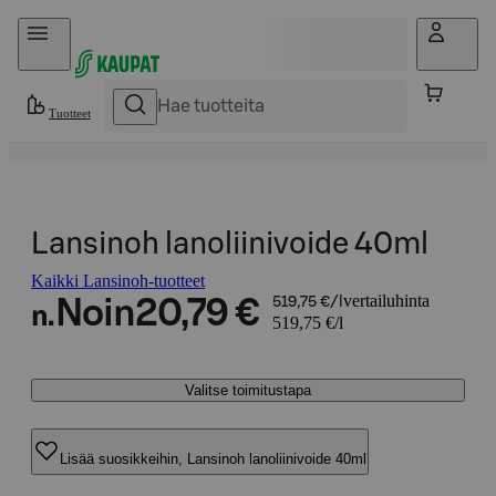
Hyppää sisältöön
Tuotteet
Lansinoh lanoliinivoide 40ml
Kaikki Lansinoh-tuotteet
vertailuhinta
Noin
20,79 €
519,75 €/l
n.
519,75 €/l
Valitse toimitustapa
Lisää suosikkeihin, Lansinoh lanoliinivoide 40ml