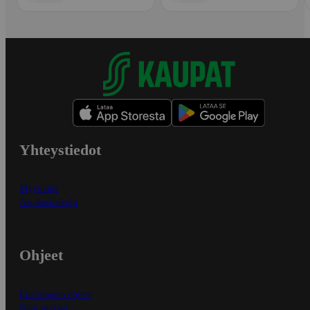
Yhteystiedot
Myymälät
Asiakaspalvelu
Ohjeet
Ensitilaajan ohjeet
Näin maksat