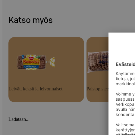
Katso myös
Leivät, keksit ja leivonnaiset
Paistopisteen tuotteet
Ladataan...