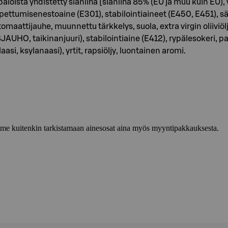
oista yhdistetty sianliha [sianliha 85% (EU ja muu kuin EU), v
 hapettumisenestoaine (E301), stabilointiaineet (E450, E451
tijauhe, muunnettu tärkkelys, suola, extra virgin oliiviöljy,
UHO, taikinanjuuri), stabilointiaine (E412), rypälesokeri, pap
i, ksylanaasi), yrtit, rapsiöljy, luontainen aromi.
lemme kuitenkin tarkistamaan ainesosat aina myös myyntipakkauksesta.