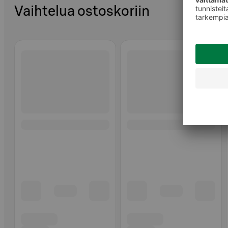
Vaihtelua ostoskoriin
Ohita listaus