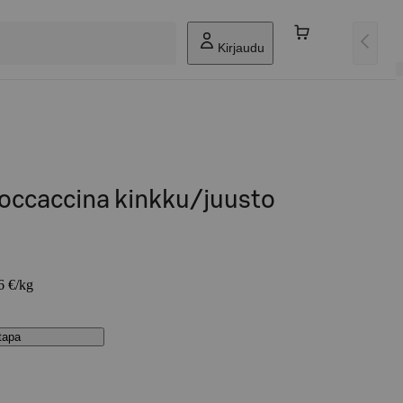
Kirjaudu
ccaccina kinkku/juusto
6 €/kg
stapa