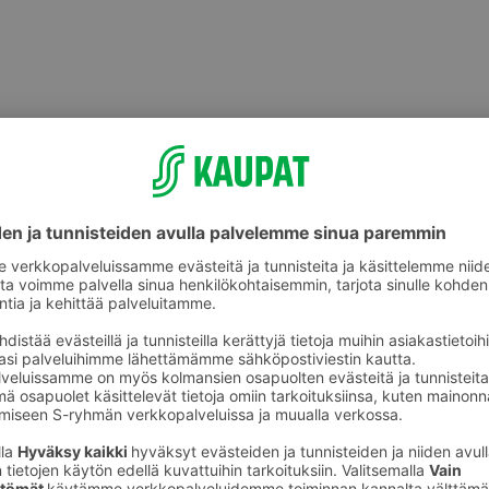
Makeat leivonnaiset