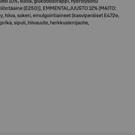
esi 10%, suola, glukoosisiirappi, hydrolysoitu
), säilöntäaine (E250)], EMMENTALJUUSTO 12% (MAITO:
 hiiva, sokeri, emulgointiaineet (kasviperäiset E472e,
rika, sipuli, hiivauute, herkkusienijauhe,