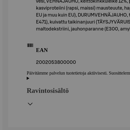
vesi, VEHNÄJAUHO, keittokinkkuleike 12%, pal
kasviproteiini (rapsi, maissi) mausteuute,
EU ja muu kuin EU), DURUMVEHNÄJAUHO, tomaat
E471), kuivattu taikinanjuuri (TÄYSJYVÄRUISJA
maltodekstriini, jauhonparanne (E300, amylaas
EAN
2002053800000
Päivitämme palvelun tuotetietoja aktiivisesti. Suositte
Ravintosisältö