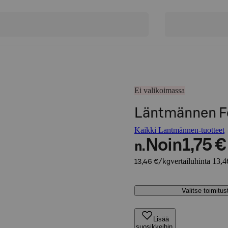
Ei valikoimassa
Läntmännen Fo
Kaikki Lantmännen-tuotteet
Noin
1,75 €
n.
vertailuhinta 13,4
13,46 €/kg
Valitse toimitu
Lisää
suosikkeihin,