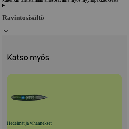
kuitenkin tarkistamaan ainesosat aina myös myyntipakkauksesta.
Ravintosisältö
Katso myös
Hedelmät ja vihannekset