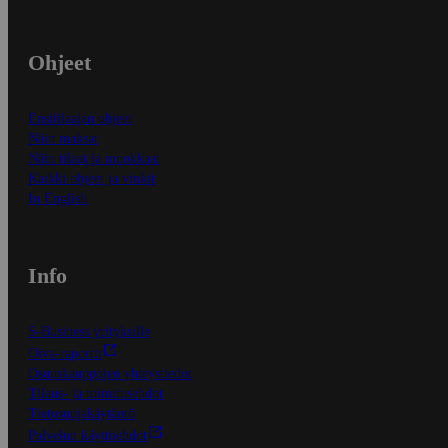
Ohjeet
Ensitilaajan ohjeet
Näin maksat
Näin tilaat ja muokkaat
Kaikki ohjeet ja vinkit
In English
Info
S-Business yrityksille
Oiva-raportit
Osuuskauppojen yhteystiedot
Tilaus- ja toimitusehdot
Tietosuojakäytäntö
Palvelun käyttöehdot