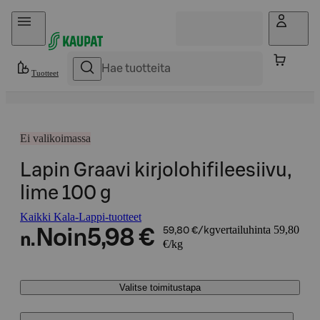
Hyppää sisältöön
Tuotteet
Ei valikoimassa
Lapin Graavi kirjolohifileesiivu,
lime 100 g
Kaikki Kala-Lappi-tuotteet
vertailuhinta 59,80
Noin
5,98 €
59,80 €/kg
n.
€/kg
Valitse toimitustapa