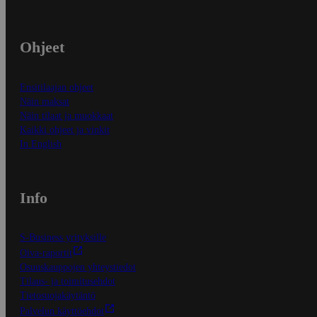
Ohjeet
Ensitilaajan ohjeet
Näin maksat
Näin tilaat ja muokkaat
Kaikki ohjeet ja vinkit
In English
Info
S-Business yrityksille
Oiva-raportit
Osuuskauppojen yhteystiedot
Tilaus- ja toimitusehdot
Tietosuojakäytäntö
Palvelun käyttöehdot