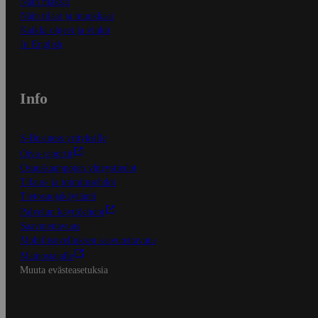
Näin maksat
Näin tilaat ja muokkaat
Kaikki ohjeet ja vinkit
In English
Info
S-Business yrityksille
Oiva-raportit
Osuuskauppojen yhteystiedot
Tilaus- ja toimitusehdot
Tietosuojakäytäntö
Palvelun käyttöehdot
Saavutettavuus
Mobiilisovelluksen saavutettavuus
Mainostajalle
Muuta evästeasetuksia