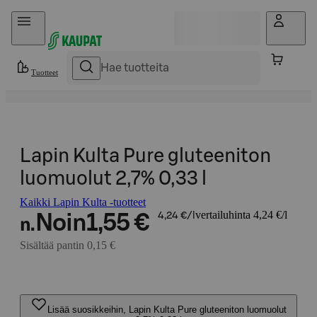
Hyppää sisältöön
Tuotteet
Lapin Kulta Pure gluteeniton
luomuolut 2,7% 0,33 l
Kaikki Lapin Kulta -tuotteet
vertailuhinta 4,24 €/l
Noin
1,55 €
4,24 €/l
n.
Sisältää pantin 0,15 €
Lisää suosikkeihin, Lapin Kulta Pure gluteeniton luomuolut