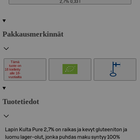
2,7% 0,33 l
Pakkausmerkinnät
Tämä
tuote on
18
kielletty
alle 18-
vuotiailta
Tuotetiedot
Lapin Kulta Pure 2,7% on raikas ja kevyt gluteeniton ja
luomu lager-olut, jonka puhdas maku syntyy 100%