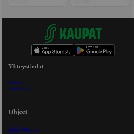
Yhteystiedot
Myymälät
Asiakaspalvelu
Ohjeet
Ensitilaajan ohjeet