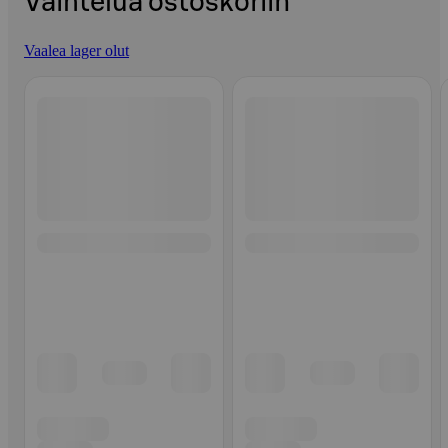
Vaihtelua ostoskoriin
Vaalea lager olut
Ohita listaus