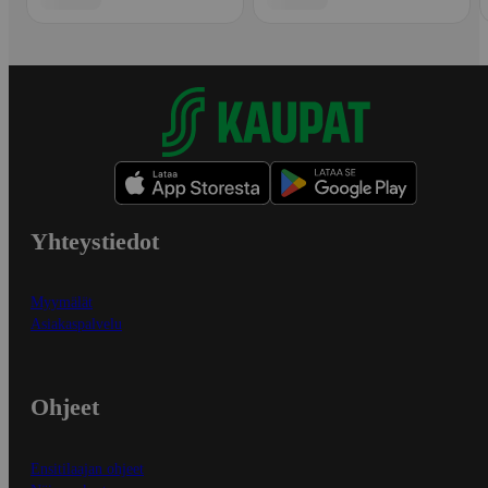
Yhteystiedot
Myymälät
Asiakaspalvelu
Ohjeet
Ensitilaajan ohjeet