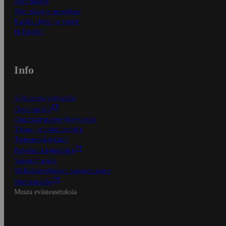
Näin maksat
Näin tilaat ja muokkaat
Kaikki ohjeet ja vinkit
In English
Info
S-Business yrityksille
Oiva-raportit
Osuuskauppojen yhteystiedot
Tilaus- ja toimitusehdot
Tietosuojakäytäntö
Palvelun käyttöehdot
Saavutettavuus
Mobiilisovelluksen saavutettavuus
Mainostajalle
Muuta evästeasetuksia