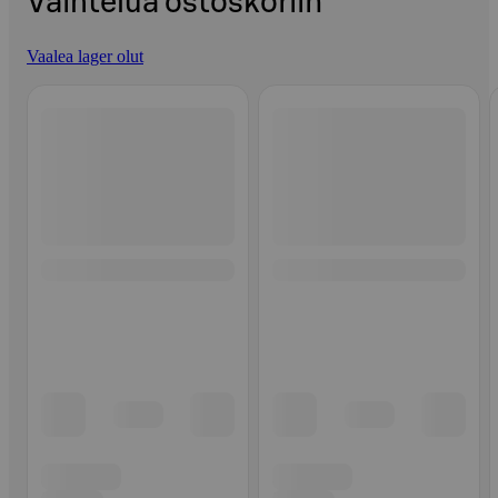
Vaihtelua ostoskoriin
Vaalea lager olut
Ohita listaus