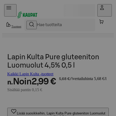
Hyppää sisältöön
Tuotteet
Lapin Kulta Pure gluteeniton
Luomuolut 4,5% 0,5 l
Kaikki Lapin Kulta -tuotteet
vertailuhinta 5,68 €/l
Noin
2,99 €
5,68 €/l
n.
Sisältää pantin 0,15 €
Lisää suosikkeihin, Lapin Kulta Pure gluteeniton Luomuolut