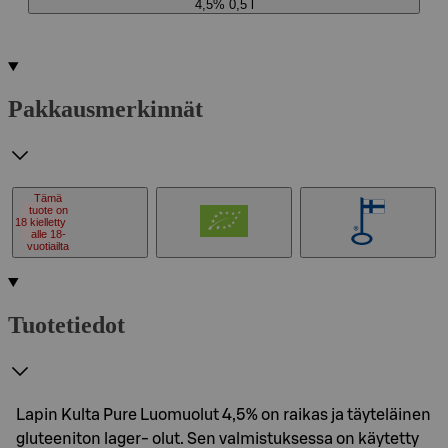
4,5% 0,5 l
Pakkausmerkinnät
Tämä
tuote on
18
kielletty
alle 18-
vuotiailta
Tuotetiedot
Lapin Kulta Pure Luomuolut 4,5% on raikas ja täyteläinen
gluteeniton lager- olut. Sen valmistuksessa on käytetty