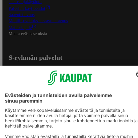
Tietosuojakäytäntö
Palvelun käyttöehdot
Saavutettavuus
Mobiilisovelluksen saavutettavuus
Mainostajalle
Muuta evästeasetuksia
S-ryhmän palvelut
S-ryhmä
Asiakasomistajuus
Yhteishyvä Ruoka -sovellus
S-ostoslista -sovellus
Prisma.fi
Sokos.fi
S-Pankki
Yhteishyvä
Sokos Hotels
Raflaamo