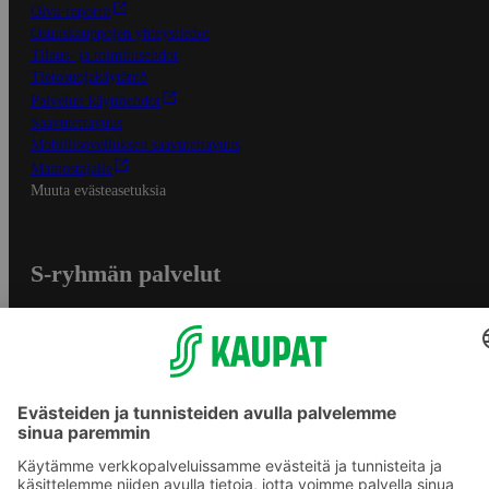
Oiva-raportit
Osuuskauppojen yhteystiedot
Tilaus- ja toimitusehdot
Tietosuojakäytäntö
Palvelun käyttöehdot
Saavutettavuus
Mobiilisovelluksen saavutettavuus
Mainostajalle
Muuta evästeasetuksia
S-ryhmän palvelut
S-ryhmä
Asiakasomistajuus
Yhteishyvä Ruoka -sovellus
S-ostoslista -sovellus
Prisma.fi
Sokos.fi
S-Pankki