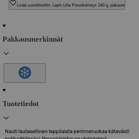
Lisää suosikkeihin, Lapin Liha Poronkäristys 240 g, pakaste
Pakkausmerkinnät
Tuotetiedot
Nauti lautasellinen lappilaista perinneruokaa kätevästi
kotikeittiössäsi. Poronkäristys on yhdistelmä