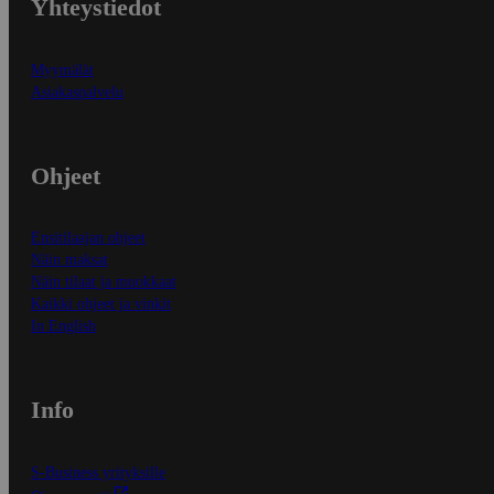
Yhteystiedot
Myymälät
Asiakaspalvelu
Ohjeet
Ensitilaajan ohjeet
Näin maksat
Näin tilaat ja muokkaat
Kaikki ohjeet ja vinkit
In English
Info
S-Business yrityksille