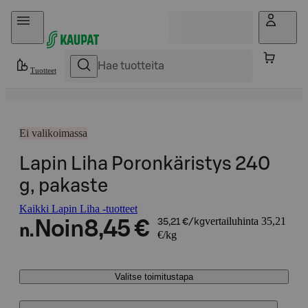
Hyppää sisältöön
Tuotteet
Ei valikoimassa
Lapin Liha Poronkäristys 240
g, pakaste
Kaikki Lapin Liha -tuotteet
vertailuhinta 35,21
Noin
8,45 €
35,21 €/kg
n.
€/kg
Valitse toimitustapa