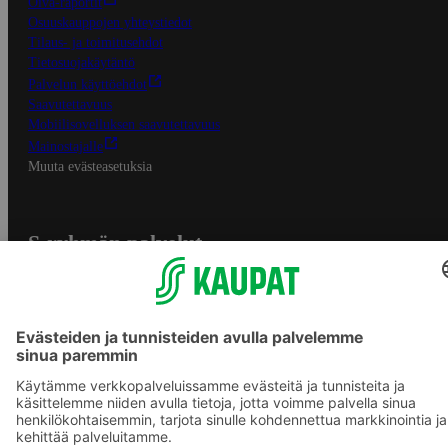
Oiva-raportit
Osuuskauppojen yhteystiedot
Tilaus- ja toimitusehdot
Tietosuojakäytäntö
Palvelun käyttöehdot
Saavutettavuus
Mobiilisovelluksen saavutettavuus
Mainostajalle
Muuta evästeasetuksia
S-ryhmän palvelut
S-ryhmä
Asiakasomistajuus
Yhteishyvä Ruoka -sovellus
S-ostoslista -sovellus
Prisma.fi
Sokos.fi
S-Pankki