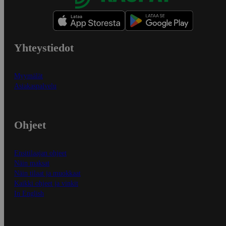
Yhteystiedot
Myymälät
Asiakaspalvelu
Ohjeet
Ensitilaajan ohjeet
Näin maksat
Näin tilaat ja muokkaat
Kaikki ohjeet ja vinkit
In English