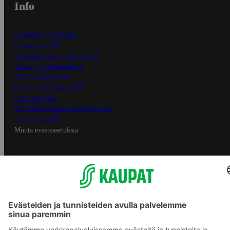
Info
S-Business yrityksille
Oiva-raportit
Osuuskauppojen yhteystiedot
Tilaus- ja toimitusehdot
Tietosuojakäytäntö
Palvelun käyttöehdot
Saavutettavuus
Mobiilisovelluksen saavutettavuus
Mainostajalle
Muuta evästeasetuksia
S-ryhmän palvelut
S-ryhmä
Asiakasomistajuus
Yhteishyvä Ruoka -sovellus