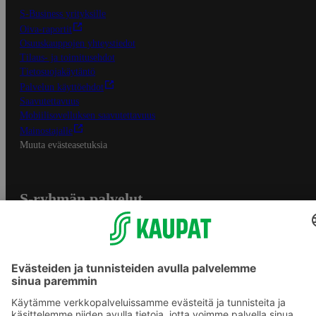
S-Business yrityksille
Oiva-raportit
Osuuskauppojen yhteystiedot
Tilaus- ja toimitusehdot
Tietosuojakäytäntö
Palvelun käyttöehdot
Saavutettavuus
Mobiilisovelluksen saavutettavuus
Mainostajalle
Muuta evästeasetuksia
S-ryhmän palvelut
S-ryhmä
Asiakasomistajuus
Yhteishyvä Ruoka -sovellus
S-ostoslista -sovellus
Prisma.fi