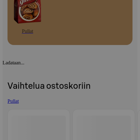
Pullat
Ladataan...
Vaihtelua ostoskoriin
Pullat
Ohita listaus