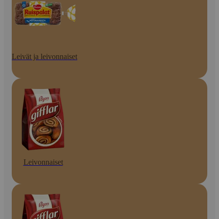
Leivät ja leivonnaiset
Leivonnaiset