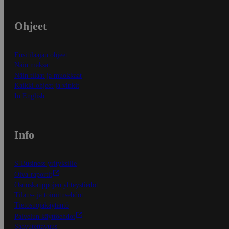
Ohjeet
Ensitilaajan ohjeet
Näin maksat
Näin tilaat ja muokkaat
Kaikki ohjeet ja vinkit
In English
Info
S-Business yrityksille
Oiva-raportit
Osuuskauppojen yhteystiedot
Tilaus- ja toimitusehdot
Tietosuojakäytäntö
Palvelun käyttöehdot
Saavutettavuus