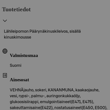
Tuotetiedot
Lähileipomon Päärynäkinuskileivos, sisällä
kinuskimousse
Valmistusmaa
Suomi
Ainesosat
VEHNÄjauho, sokeri, KANANMUNA, kaakaojauhe,
vesi, rypsi-, palmu-, auringonkukkaöljy,
glukoosisiirappi, emulgointiaineet(E471, E475),
sakeuttamisaine(E422), nostatusaineet(E450, E500),