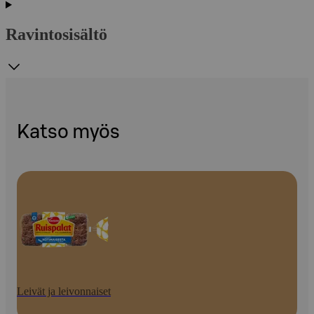
Ravintosisältö
Katso myös
Leivät ja leivonnaiset