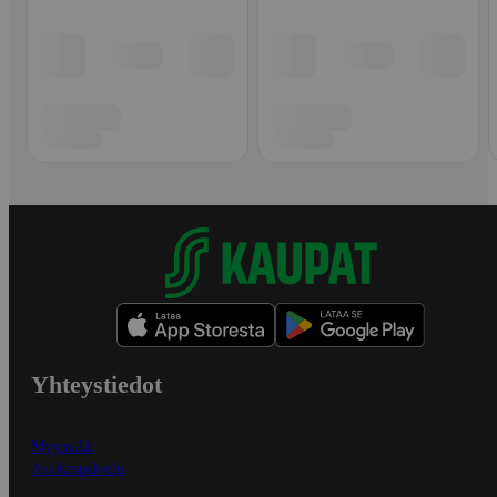
Yhteystiedot
Myymälät
Asiakaspalvelu