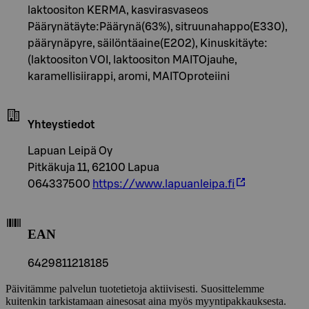
laktoositon KERMA, kasvirasvaseos
Päärynätäyte:Päärynä(63%), sitruunahappo(E330),
päärynäpyre, säilöntäaine(E202), Kinuskitäyte:
(laktoositon VOI, laktoositon MAITOjauhe,
karamellisiirappi, aromi, MAITOproteiini
Yhteystiedot
Lapuan Leipä Oy
Pitkäkuja 11, 62100 Lapua
064337500
https://www.lapuanleipa.fi
EAN
6429811218185
Päivitämme palvelun tuotetietoja aktiivisesti. Suosittelemme
kuitenkin tarkistamaan ainesosat aina myös myyntipakkauksesta.