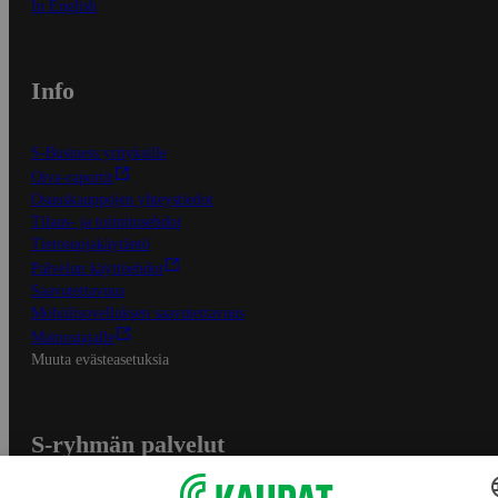
In English
Info
S-Business yrityksille
Oiva-raportit
Osuuskauppojen yhteystiedot
Tilaus- ja toimitusehdot
Tietosuojakäytäntö
Palvelun käyttöehdot
Saavutettavuus
Mobiilisovelluksen saavutettavuus
Mainostajalle
Muuta evästeasetuksia
S-ryhmän palvelut