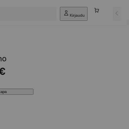
Kirjaudu
no
 €
stapa