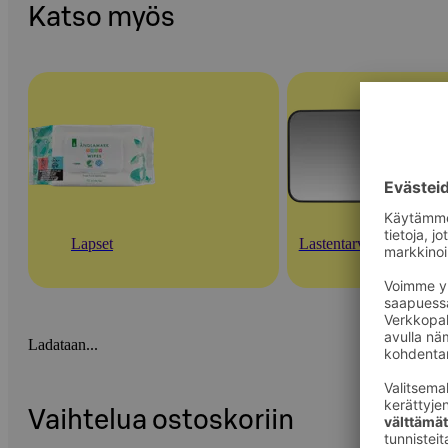
Katso myös
Lapset
Lastentarvikkeet
Ladataan...
Vaihtelua ostoskoriin