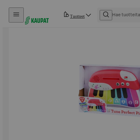
Hyppää sisältöön
Tuotteet