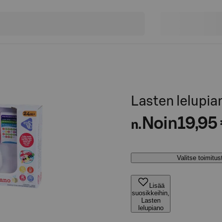
Lasten lelupia
Noin
19,95
n.
Valitse toimitu
Lisää
suosikkeihin,
Lasten
lelupiano