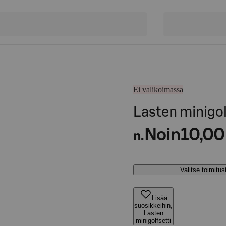
Ei valikoimassa
Lasten minigol
Noin
10,00
n.
Valitse toimitu
Lisää
suosikkeihin,
Lasten
minigolfsetti