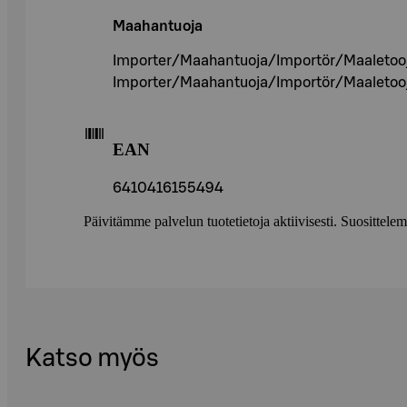
Maahantuoja
Importer/Maahantuoja/Importör/Maaletooja
Importer/Maahantuoja/Importör/Maaletooja
EAN
6410416155494
Päivitämme palvelun tuotetietoja aktiivisesti. Suositte
Katso myös