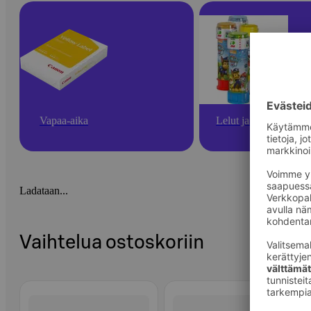
Vapaa-aika
Lelut ja pelit
Ladataan...
Vaihtelua ostoskoriin
Ohita listaus