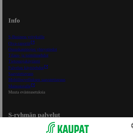
Info
S-Business yrityksille
Oiva-raportit
Osuuskauppojen yhteystiedot
Tilaus- ja toimitusehdot
Tietosuojakäytäntö
Palvelun käyttöehdot
Saavutettavuus
Mobiilisovelluksen saavutettavuus
Mainostajalle
Muuta evästeasetuksia
S-ryhmän palvelut
S-ryhmä