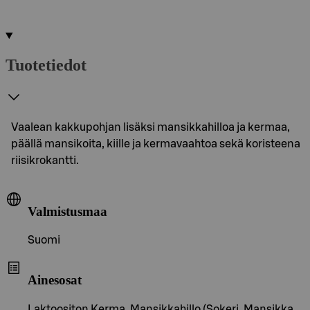
Tuotetiedot
Vaalean kakkupohjan lisäksi mansikkahilloa ja kermaa,
päällä mansikoita, kiille ja kermavaahtoa sekä koristeena
riisikrokantti.
Valmistusmaa
Suomi
Ainesosat
Laktoositon Kerma, Mansikkahillo (Sokeri, Mansikka,