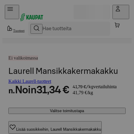
Hyppää sisältöön
Tuotteet
Ei valikoimassa
Laurell Mansikkakermakakku
Kaikki Laurell-tuotteet
vertailuhinta
Noin
31,34 €
41,79 €/kg
n.
41,79 €/kg
Valitse toimitustapa
Lisää suosikkeihin, Laurell Mansikkakermakakku