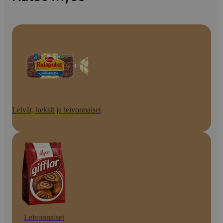
Leivät, keksit ja leivonnaiset
Leivonnaiset