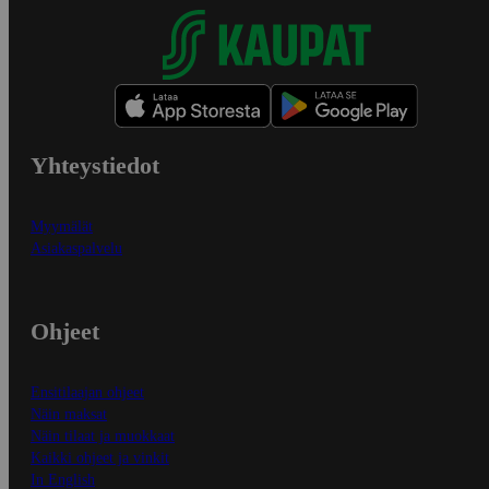
Yhteystiedot
Myymälät
Asiakaspalvelu
Ohjeet
Ensitilaajan ohjeet
Näin maksat
Näin tilaat ja muokkaat
Kaikki ohjeet ja vinkit
In English