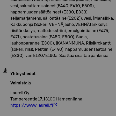
vesi, sakeuttamisaineet (E440, E410, E509),
happamuudensäätöaineet (E330, E333),
seljamarjamehu, säilöntäaine (E202)), vesi, |Mansikka,
Kakkupohja (Sokeri, VEHNÄjauho, VEHNÄtärkkelys,
riisitärkkelys, maltodekstriini, emulgointiaine (E475,
E471), nostatusaine (E450, E500), Suola,
jauhonparanne (E300), |KANANMUNA, Riisikrokantti
(sokeri, riisi), Pektiini (E440), happamuudensäätöaine
(E330), väri E120/E160a. Saattaa sisältää pähkinää.
Yhteystiedot
Valmistaja
Laurell Oy
Tampereentie 17, 13100 Hämeenlinna
https://www.laurell.fi