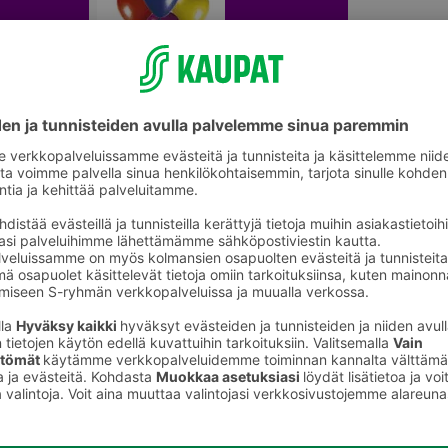
Syntymäpäiväjuhlat