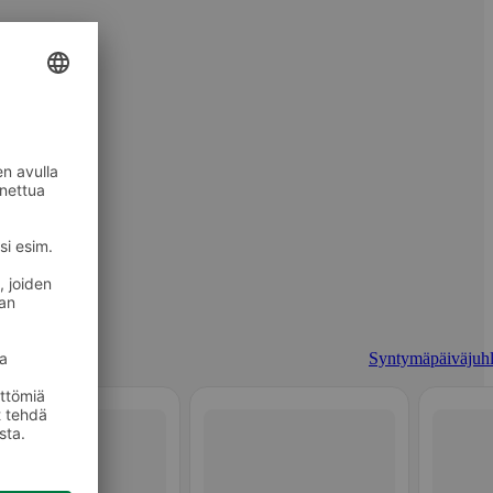
Syntymäpäiväjuhl