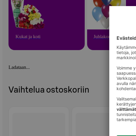
Kukat ja koti
Juhlakoristeet
Ladataan...
Vaihtelua ostoskoriin
Ohita listaus