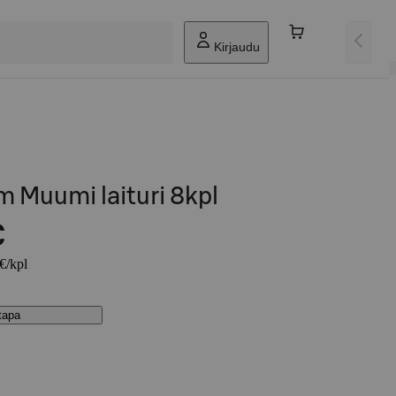
Kirjaudu
 Muumi laituri 8kpl
€
 €/kpl
stapa