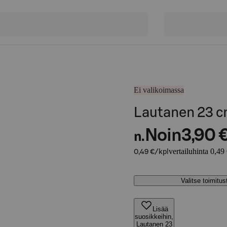
Ei valikoimassa
Lautanen 23 cm
Noin
3,90 
n.
vertailuhinta 0,49
0,49 €/kpl
Valitse toimitu
Lisää
suosikkeihin,
Lautanen 23