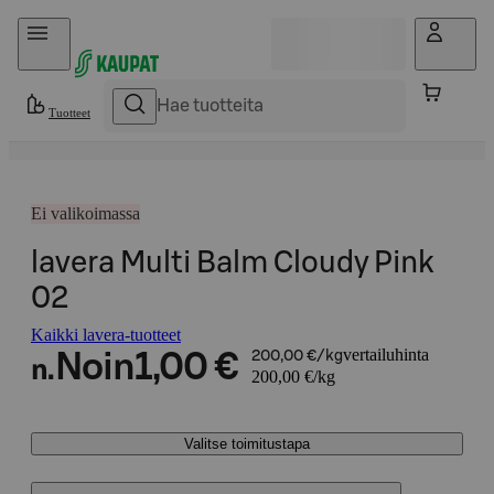
Hyppää sisältöön
Tuotteet
Ei valikoimassa
lavera Multi Balm Cloudy Pink
02
Kaikki lavera-tuotteet
vertailuhinta
Noin
1,00 €
200,00 €/kg
n.
200,00 €/kg
Valitse toimitustapa