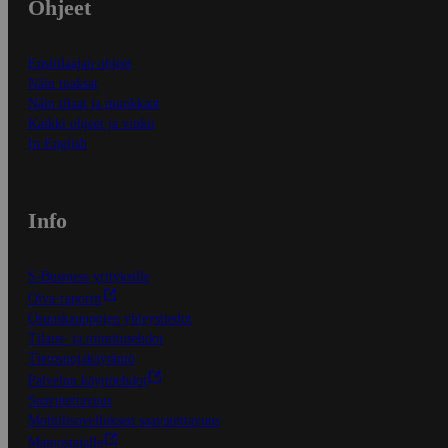
Ohjeet
Ensitilaajan ohjeet
Näin maksat
Näin tilaat ja muokkaat
Kaikki ohjeet ja vinkit
In English
Info
S-Business yrityksille
Oiva-raportit
Osuuskauppojen yhteystiedot
Tilaus- ja toimitusehdot
Tietosuojakäytäntö
Palvelun käyttöehdot
Saavutettavuus
Mobiilisovelluksen saavutettavuus
Mainostajalle