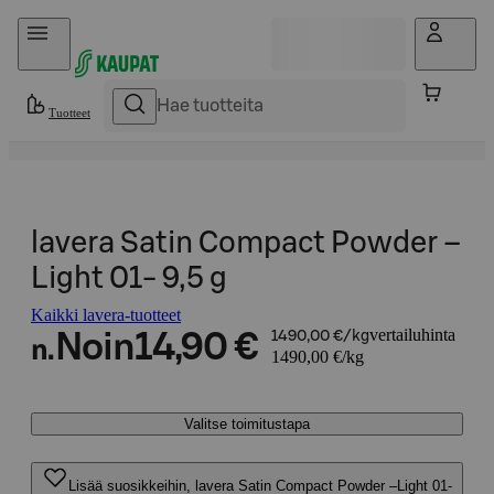
Hyppää sisältöön
Tuotteet
lavera Satin Compact Powder –
Light 01- 9,5 g
Kaikki lavera-tuotteet
vertailuhinta
Noin
14,90 €
1490,00 €/kg
n.
1490,00 €/kg
Valitse toimitustapa
Lisää suosikkeihin, lavera Satin Compact Powder –Light 01-