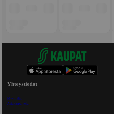
Yhteystiedot
Myymälät
Asiakaspalvelu