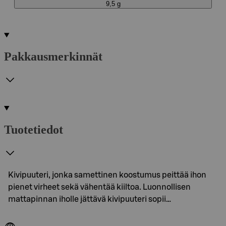
9,5 g
Pakkausmerkinnät
Tuotetiedot
Kivipuuteri, jonka samettinen koostumus peittää ihon
pienet virheet sekä vähentää kiiltoa. Luonnollisen
mattapinnan iholle jättävä kivipuuteri sopii…