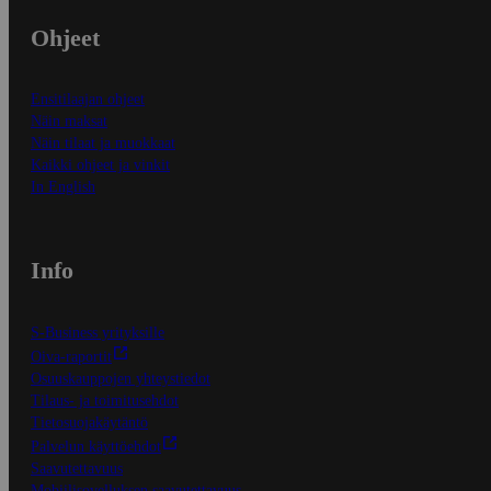
Ohjeet
Ensitilaajan ohjeet
Näin maksat
Näin tilaat ja muokkaat
Kaikki ohjeet ja vinkit
In English
Info
S-Business yrityksille
Oiva-raportit
Osuuskauppojen yhteystiedot
Tilaus- ja toimitusehdot
Tietosuojakäytäntö
Palvelun käyttöehdot
Saavutettavuus
Mobiilisovelluksen saavutettavuus