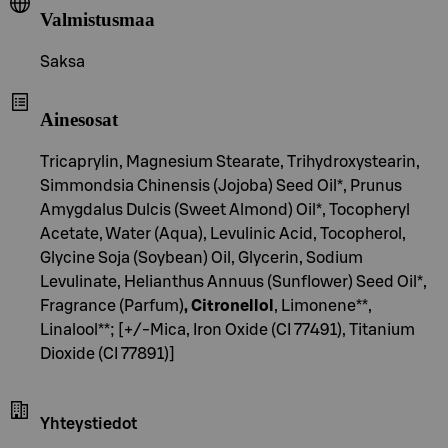
Valmistusmaa
Saksa
Ainesosat
Tricaprylin, Magnesium Stearate, Trihydroxystearin,
Simmondsia Chinensis (Jojoba) Seed Oil*, Prunus
Amygdalus Dulcis (Sweet Almond) Oil*, Tocopheryl
Acetate, Water (Aqua), Levulinic Acid, Tocopherol,
Glycine Soja (Soybean) Oil, Glycerin, Sodium
Levulinate, Helianthus Annuus (Sunflower) Seed Oil*,
Fragrance (Parfum)
, Citronellol
, Limonene**,
Linalool**; [+/-Mica, Iron Oxide (CI 77491), Titanium
Dioxide (CI 77891)]
Yhteystiedot