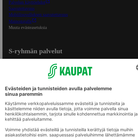
Palvelun käyttöehdot
Saavutettavuus
Mobiilisovelluksen saavutettavuus
Mainostajalle
Muuta evästeasetuksia
S-ryhmän palvelut
S-ryhmä
Asiakasomistajuus
Yhteishyvä Ruoka -sovellus
S-ostoslista -sovellus
Prisma.fi
Sokos.fi
S-Pankki
Yhteishyvä
Sokos Hotels
Raflaamo