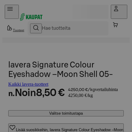
Hyppää sisältöön
Tuotteet
lavera Signature Colour
Eyeshadow –Moon Shell 05-
Kaikki lavera-tuotteet
vertailuhinta
Noin
8,50 €
4250,00 €/kg
n.
4250,00 €/kg
Valitse toimitustapa
Lisää suosikkeihin, lavera Signature Colour Eyeshadow –Moon