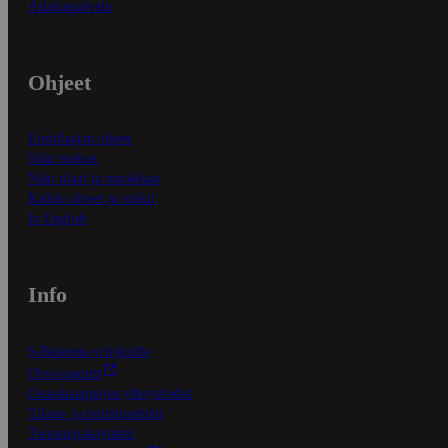
Asiakaspalvelu
Ohjeet
Ensitilaajan ohjeet
Näin maksat
Näin tilaat ja muokkaat
Kaikki ohjeet ja vinkit
In English
Info
S-Business yrityksille
Oiva-raportit
Osuuskauppojen yhteystiedot
Tilaus- ja toimitusehdot
Tietosuojakäytäntö