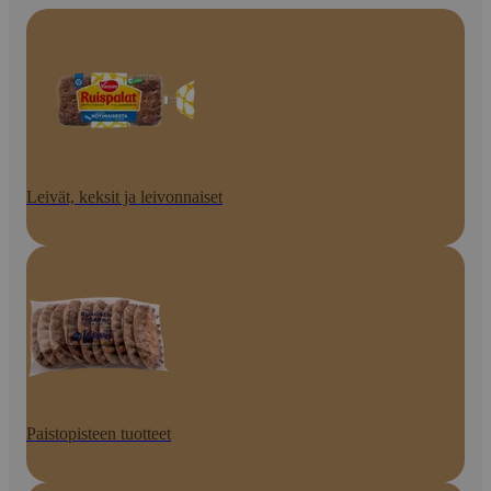
Leivät, keksit ja leivonnaiset
Paistopisteen tuotteet