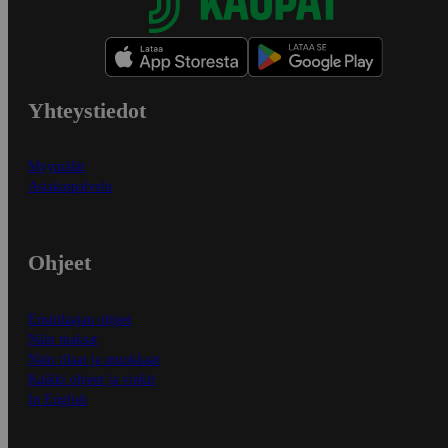
Yhteystiedot
Myymälät
Asiakaspalvelu
Ohjeet
Ensitilaajan ohjeet
Näin maksat
Näin tilaat ja muokkaat
Kaikki ohjeet ja vinkit
In English