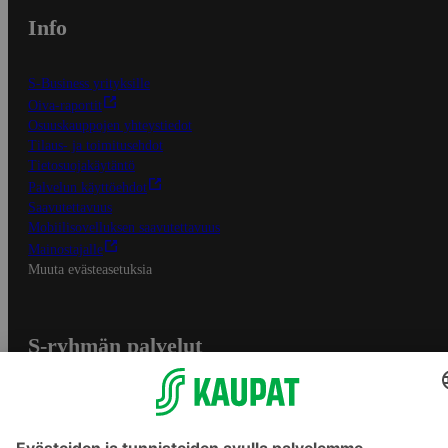
Info
S-Business yrityksille
Oiva-raportit
Osuuskauppojen yhteystiedot
Tilaus- ja toimitusehdot
Tietosuojakäytäntö
Palvelun käyttöehdot
Saavutettavuus
Mobiilisovelluksen saavutettavuus
Mainostajalle
Muuta evästeasetuksia
S-ryhmän palvelut
S-ryhmä
Asiakasomistajuus