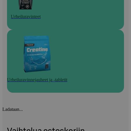
Urheiluravinteet
Urheiluravinnejauheet ja -tabletit
Ladataan...