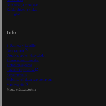
Näin maksat
Näin tilaat ja muokkaat
Kaikki ohjeet ja vinkit
In English
Info
S-Business yrityksille
Oiva-raportit
Osuuskauppojen yhteystiedot
Tilaus- ja toimitusehdot
Tietosuojakäytäntö
Palvelun käyttöehdot
Saavutettavuus
Mobiilisovelluksen saavutettavuus
Mainostajalle
Muuta evästeasetuksia