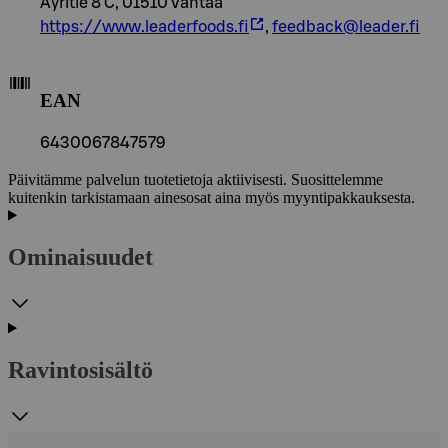
Äyritie 8 C, 01510 Vantaa
https://www.leaderfoods.fi
,
feedback@leader.fi
EAN
6430067847579
Päivitämme palvelun tuotetietoja aktiivisesti. Suosittelemme
kuitenkin tarkistamaan ainesosat aina myös myyntipakkauksesta.
Ominaisuudet
Ravintosisältö