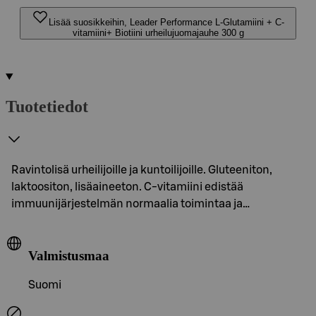
Lisää suosikkeihin, Leader Performance L-Glutamiini + C-
vitamiini+ Biotiini urheilujuomajauhe 300 g
Tuotetiedot
Ravintolisä urheilijoille ja kuntoilijoille. Gluteeniton,
laktoositon, lisäaineeton. C-vitamiini edistää
immuunijärjestelmän normaalia toimintaa ja…
Valmistusmaa
Suomi