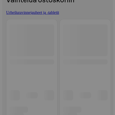
Vaihtelua ostoskoriin
Urheiluravinnejauheet ja -tabletit
Ohita listaus