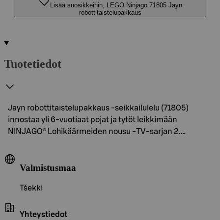
Lisää suosikkeihin, LEGO Ninjago 71805 Jayn
robottitaistelupakkaus
Tuotetiedot
Jayn robottitaistelupakkaus ‑seikkailulelu (71805)
innostaa yli 6-vuotiaat pojat ja tytöt leikkimään
NINJAGO® Lohikäärmeiden nousu ‑TV-sarjan 2.…
Valmistusmaa
Tšekki
Yhteystiedot