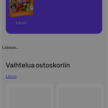
LEGO
Ladataan...
Vaihtelua ostoskoriin
LEGO
Ohita listaus