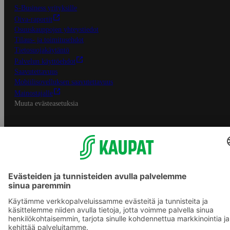
S-Business yrityksille
Oiva-raportit
Osuuskauppojen yhteystiedot
Tilaus- ja toimitusehdot
Tietosuojakäytäntö
Palvelun käyttöehdot
Saavutettavuus
Mobiilisovelluksen saavutettavuus
Mainostajalle
Muuta evästeasetuksia
S-ryhmän palvelut
S-ryhmä
Asiakasomistajuus
Yhteishyvä Ruoka -sovellus
S-ostoslista -sovellus
Prisma.fi
Sokos.fi