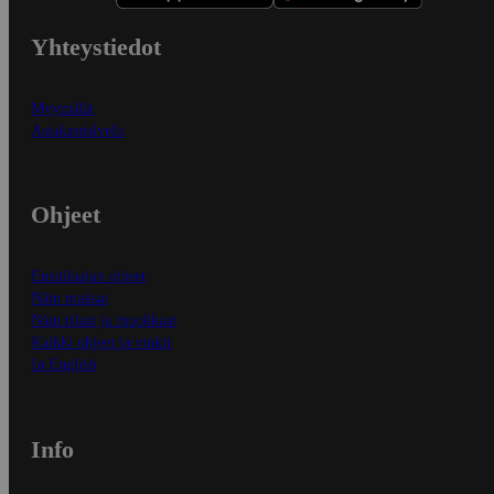
Yhteystiedot
Myymälät
Asiakaspalvelu
Ohjeet
Ensitilaajan ohjeet
Näin maksat
Näin tilaat ja muokkaat
Kaikki ohjeet ja vinkit
In English
Info