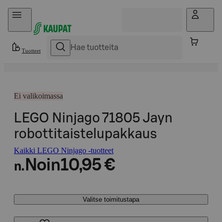
Hyppää sisältöön
Tuotteet
Ei valikoimassa
LEGO Ninjago 71805 Jayn
robottitaistelupakkaus
Kaikki LEGO Ninjago -tuotteet
Noin
10,95 €
n.
Valitse toimitustapa