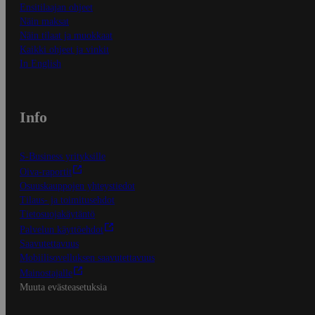
Ensitilaajan ohjeet
Näin maksat
Näin tilaat ja muokkaat
Kaikki ohjeet ja vinkit
In English
Info
S-Business yrityksille
Oiva-raportit
Osuuskauppojen yhteystiedot
Tilaus- ja toimitusehdot
Tietosuojakäytäntö
Palvelun käyttöehdot
Saavutettavuus
Mobiilisovelluksen saavutettavuus
Mainostajalle
Muuta evästeasetuksia