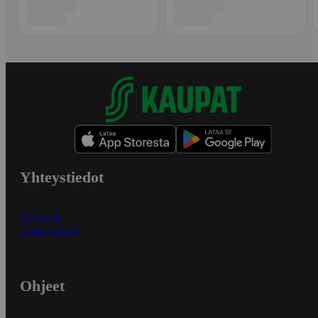
Yhteystiedot
Myymälät
Asiakaspalvelu
Ohjeet