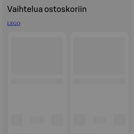
Vaihtelua ostoskoriin
LEGO
Ohita listaus