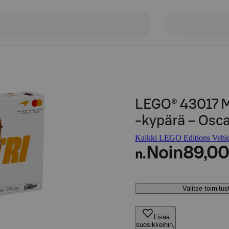
LEGO® 43017 M
‑kypärä – Osca
Kaikki LEGO Editions Vehicl
Noin
89,00
n.
Valitse toimitu
Lisää
suosikkeihin,