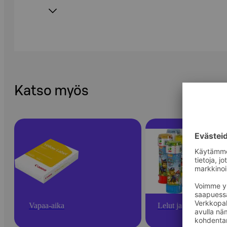
Katso myös
Vapaa-aika
Lelut ja pelit