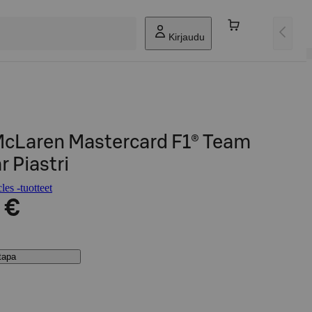
Kirjaudu
cLaren Mastercard F1® Team
r Piastri
es -tuotteet
 €
stapa