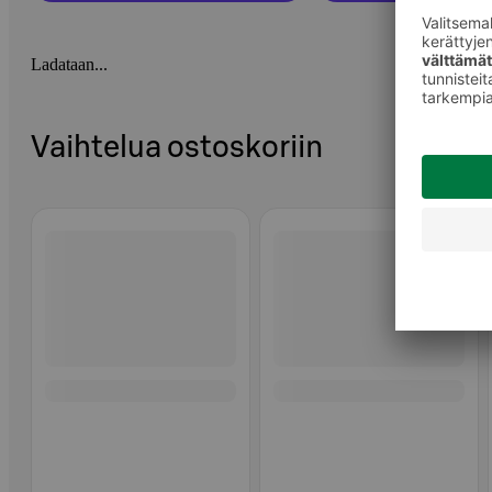
Ladataan...
Vaihtelua ostoskoriin
Ohita listaus