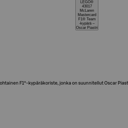
LEGO®
43017
McLaren
Mastercard
F1® Team
‑kypärä –
Oscar Piastri
kohtainen F1®-kypäräkoriste, jonka on suunnitellut Oscar Pi