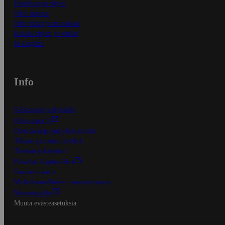
Ensitilaajan ohjeet
Näin maksat
Näin tilaat ja muokkaat
Kaikki ohjeet ja vinkit
In English
Info
S-Business yrityksille
Oiva-raportit
Osuuskauppojen yhteystiedot
Tilaus- ja toimitusehdot
Tietosuojakäytäntö
Palvelun käyttöehdot
Saavutettavuus
Mobiilisovelluksen saavutettavuus
Mainostajalle
Muuta evästeasetuksia