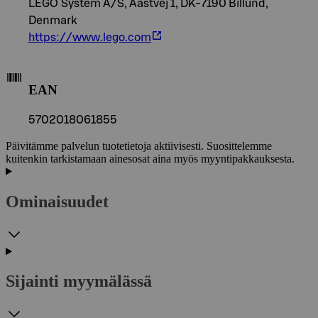
LEGO System A/S, Aastvej 1, DK-7190 Billund,
Denmark
https://www.lego.com
EAN
5702018061855
Päivitämme palvelun tuotetietoja aktiivisesti. Suosittelemme
kuitenkin tarkistamaan ainesosat aina myös myyntipakkauksesta.
Ominaisuudet
Sijainti myymälässä