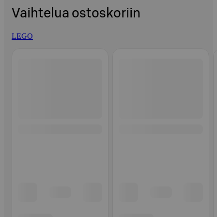
Vaihtelua ostoskoriin
LEGO
Ohita listaus