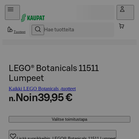
Hyppää sisältöön
Tuotteet
LEGO® Botanicals 11511
Lumpeet
Kaikki LEGO Botanicals -tuotteet
Noin
39,95 €
n.
Valitse toimitustapa
Lisää suosikkeihin, LEGO® Botanicals 11511 Lumpeet