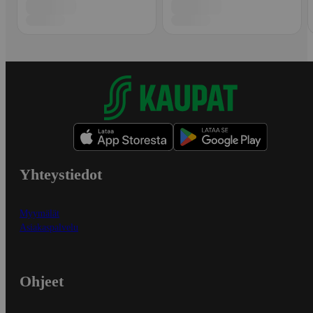
Yhteystiedot
Myymälät
Asiakaspalvelu
Ohjeet