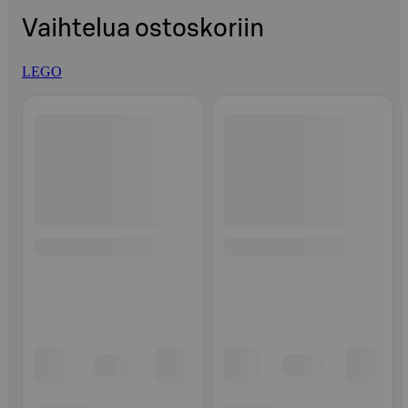
Vaihtelua ostoskoriin
LEGO
Ohita listaus