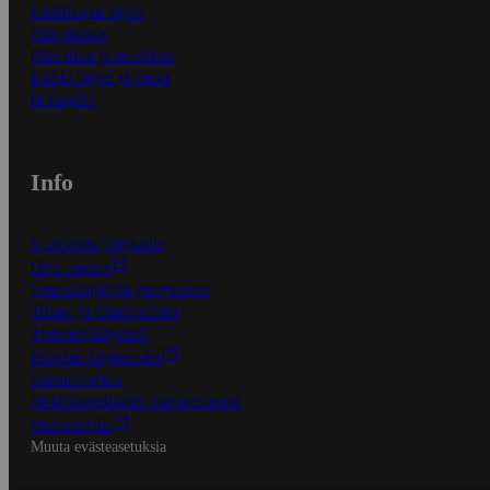
Ensitilaajan ohjeet
Näin maksat
Näin tilaat ja muokkaat
Kaikki ohjeet ja vinkit
In English
Info
S-Business yrityksille
Oiva-raportit
Osuuskauppojen yhteystiedot
Tilaus- ja toimitusehdot
Tietosuojakäytäntö
Palvelun käyttöehdot
Saavutettavuus
Mobiilisovelluksen saavutettavuus
Mainostajalle
Muuta evästeasetuksia