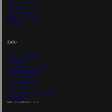
Ensitilaajan ohjeet
Näin maksat
Näin tilaat ja muokkaat
Kaikki ohjeet ja vinkit
In English
Info
S-Business yrityksille
Oiva-raportit
Osuuskauppojen yhteystiedot
Tilaus- ja toimitusehdot
Tietosuojakäytäntö
Palvelun käyttöehdot
Saavutettavuus
Mobiilisovelluksen saavutettavuus
Mainostajalle
Muuta evästeasetuksia