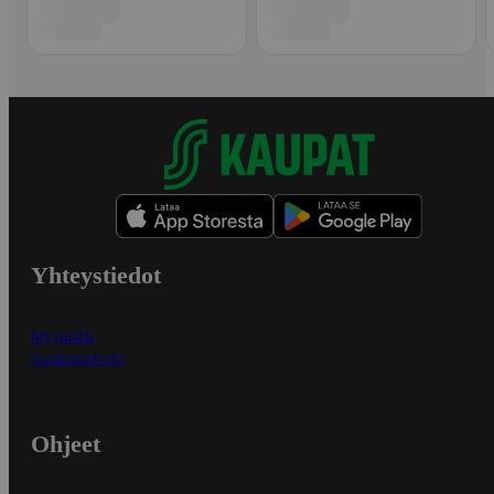
Yhteystiedot
Myymälät
Asiakaspalvelu
Ohjeet