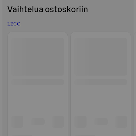
Vaihtelua ostoskoriin
LEGO
Ohita listaus