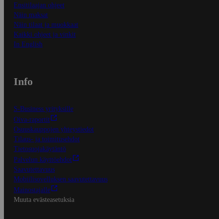
Ensitilaajan ohjeet
Näin maksat
Näin tilaat ja muokkaat
Kaikki ohjeet ja vinkit
In English
Info
S-Business yrityksille
Oiva-raportit
Osuuskauppojen yhteystiedot
Tilaus- ja toimitusehdot
Tietosuojakäytäntö
Palvelun käyttöehdot
Saavutettavuus
Mobiilisovelluksen saavutettavuus
Mainostajalle
Muuta evästeasetuksia