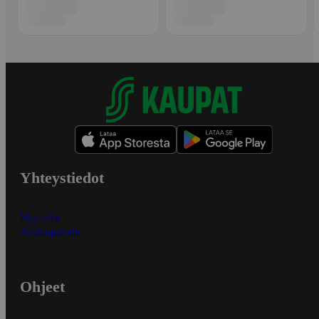
Yhteystiedot
Myymälät
Asiakaspalvelu
Ohjeet