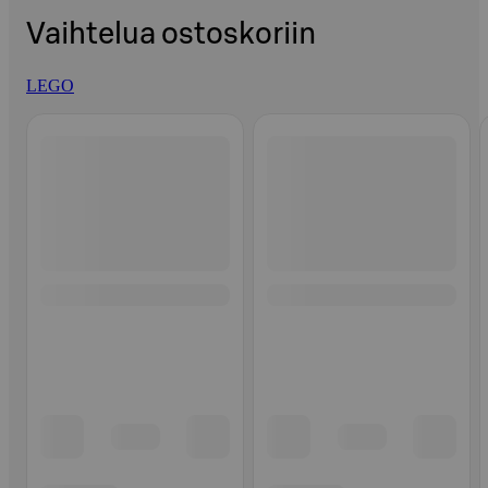
Vaihtelua ostoskoriin
LEGO
Ohita listaus