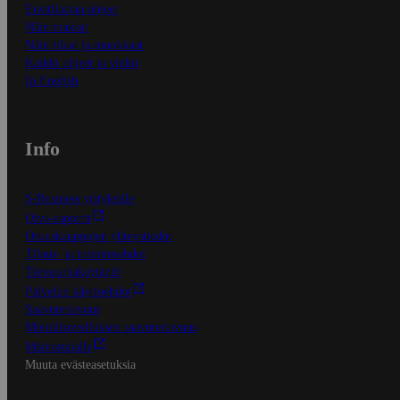
Ensitilaajan ohjeet
Näin maksat
Näin tilaat ja muokkaat
Kaikki ohjeet ja vinkit
In English
Info
S-Business yrityksille
Oiva-raportit
Osuuskauppojen yhteystiedot
Tilaus- ja toimitusehdot
Tietosuojakäytäntö
Palvelun käyttöehdot
Saavutettavuus
Mobiilisovelluksen saavutettavuus
Mainostajalle
Muuta evästeasetuksia