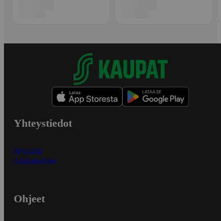
Yhteystiedot
Myymälät
Asiakaspalvelu
Ohjeet