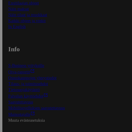
Ensitilaajan ohjeet
Näin maksat
Näin tilaat ja muokkaat
Kaikki ohjeet ja vinkit
In English
Info
S-Business yrityksille
Oiva-raportit
Osuuskauppojen yhteystiedot
Tilaus- ja toimitusehdot
Tietosuojakäytäntö
Palvelun käyttöehdot
Saavutettavuus
Mobiilisovelluksen saavutettavuus
Mainostajalle
Muuta evästeasetuksia