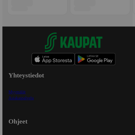
Yhteystiedot
Myymälät
Asiakaspalvelu
Ohjeet