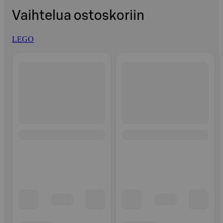
Vaihtelua ostoskoriin
LEGO
Ohita listaus