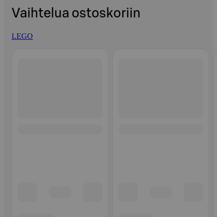
Vaihtelua ostoskoriin
LEGO
Ohita listaus