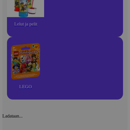
Lelut ja pelit
LEGO
Ladataan...