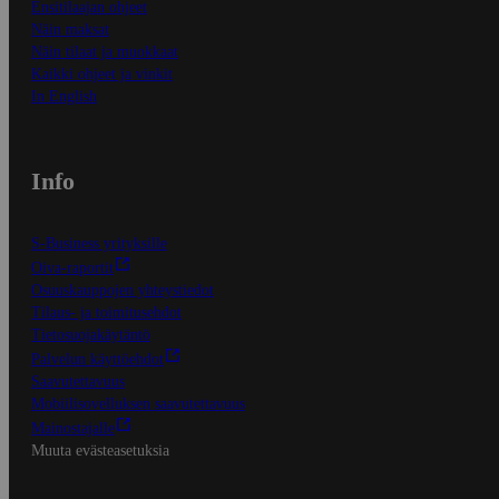
Ensitilaajan ohjeet
Näin maksat
Näin tilaat ja muokkaat
Kaikki ohjeet ja vinkit
In English
Info
S-Business yrityksille
Oiva-raportit
Osuuskauppojen yhteystiedot
Tilaus- ja toimitusehdot
Tietosuojakäytäntö
Palvelun käyttöehdot
Saavutettavuus
Mobiilisovelluksen saavutettavuus
Mainostajalle
Muuta evästeasetuksia