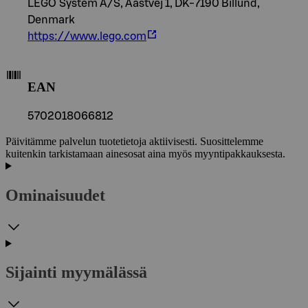
LEGO System A/S, Aastvej 1, DK-7190 Billund,
Denmark
https://www.lego.com
EAN
5702018066812
Päivitämme palvelun tuotetietoja aktiivisesti. Suosittelemme
kuitenkin tarkistamaan ainesosat aina myös myyntipakkauksesta.
Ominaisuudet
Sijainti myymälässä