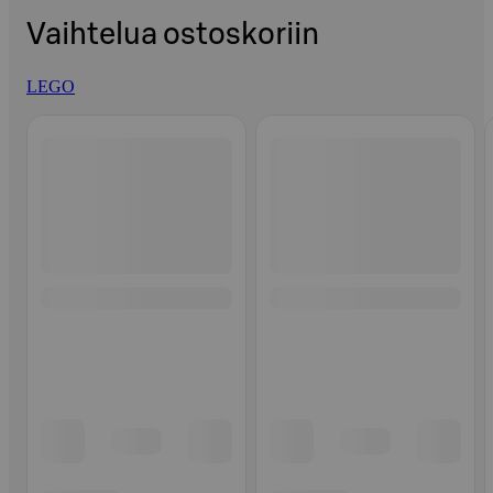
Vaihtelua ostoskoriin
LEGO
Ohita listaus