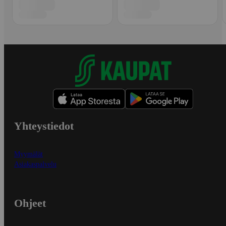
Yhteystiedot
Myymälät
Asiakaspalvelu
Ohjeet