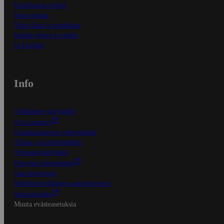
Ensitilaajan ohjeet
Näin maksat
Näin tilaat ja muokkaat
Kaikki ohjeet ja vinkit
In English
Info
S-Business yrityksille
Oiva-raportit
Osuuskauppojen yhteystiedot
Tilaus- ja toimitusehdot
Tietosuojakäytäntö
Palvelun käyttöehdot
Saavutettavuus
Mobiilisovelluksen saavutettavuus
Mainostajalle
Muuta evästeasetuksia