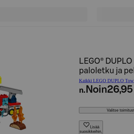
LEGO® DUPLO 
paloletku ja pe
Kaikki LEGO DUPLO Town 
Noin
26,95
n.
Valitse toimitu
Lisää
suosikkeihin,