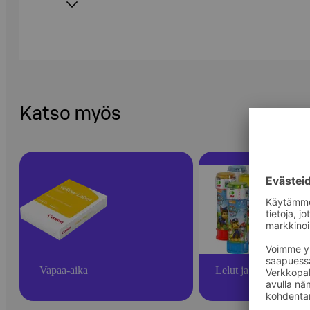
Katso myös
Vapaa-aika
Lelut ja pelit