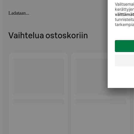
Ladataan...
Vaihtelua ostoskoriin
Ohita listaus