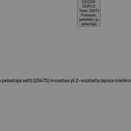
LEGO®
DUPLO
Town 10473
Paloauto,
paloletku ja
pelastaja
elastaja setti (10473) innostaa yli 2-vuotiaita lapsia mieliku