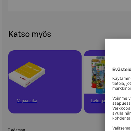
Katso myös
Vapaa-aika
Lelut ja pelit
Ladataan...