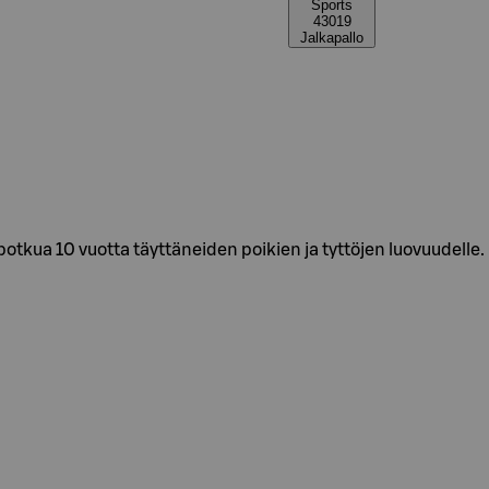
Sports
43019
Jalkapallo
potkua 10 vuotta täyttäneiden poikien ja tyttöjen luovuudell