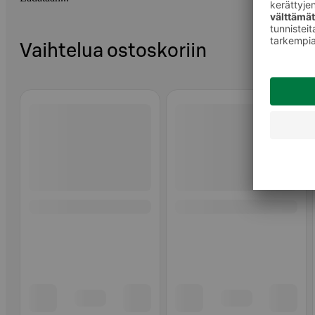
Vaihtelua ostoskoriin
Ohita listaus