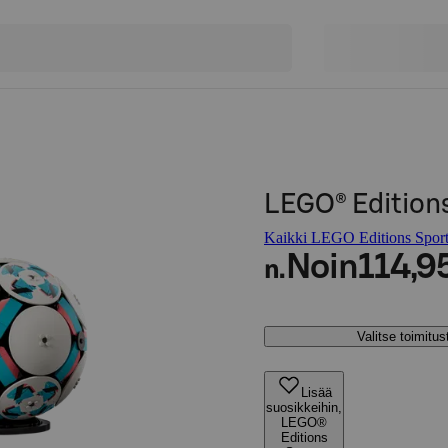
LEGO® Editions
Kaikki LEGO Editions Sports
Noin
114,9
n.
Valitse toimitu
Lisää
suosikkeihin,
LEGO®
Editions