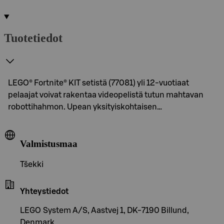
Tuotetiedot
LEGO® Fortnite® KIT setistä (77081) yli 12-vuotiaat
pelaajat voivat rakentaa videopelistä tutun mahtavan
robottihahmon. Upean yksityiskohtaisen…
Valmistusmaa
Tšekki
Yhteystiedot
LEGO System A/S, Aastvej 1, DK-7190 Billund,
Denmark