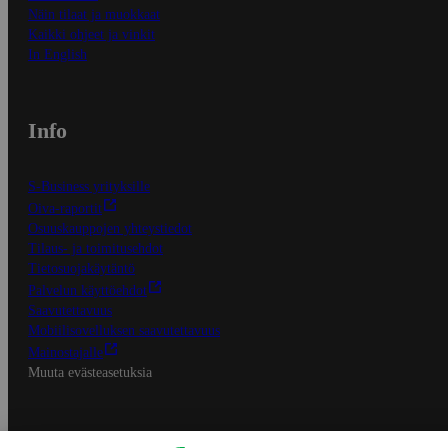
Näin tilaat ja muokkaat
Kaikki ohjeet ja vinkit
In English
Info
S-Business yrityksille
Oiva-raportit
Osuuskauppojen yhteystiedot
Tilaus- ja toimitusehdot
Tietosuojakäytäntö
Palvelun käyttöehdot
Saavutettavuus
Mobiilisovelluksen saavutettavuus
Mainostajalle
Muuta evästeasetuksia