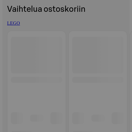
Vaihtelua ostoskoriin
LEGO
Ohita listaus