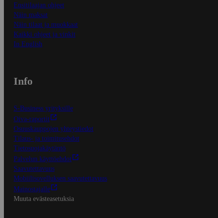
Ensitilaajan ohjeet
Näin maksat
Näin tilaat ja muokkaat
Kaikki ohjeet ja vinkit
In English
Info
S-Business yrityksille
Oiva-raportit
Osuuskauppojen yhteystiedot
Tilaus- ja toimitusehdot
Tietosuojakäytäntö
Palvelun käyttöehdot
Saavutettavuus
Mobiilisovelluksen saavutettavuus
Mainostajalle
Muuta evästeasetuksia