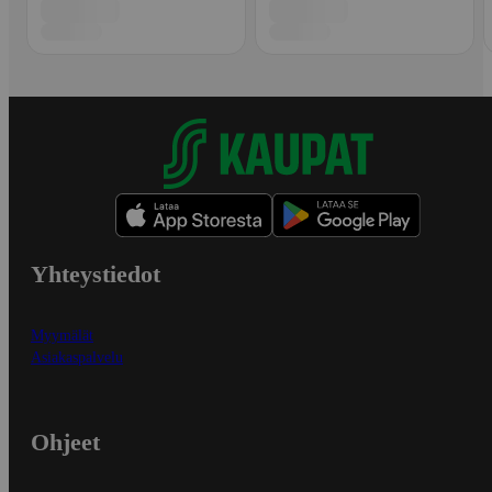
Yhteystiedot
Myymälät
Asiakaspalvelu
Ohjeet