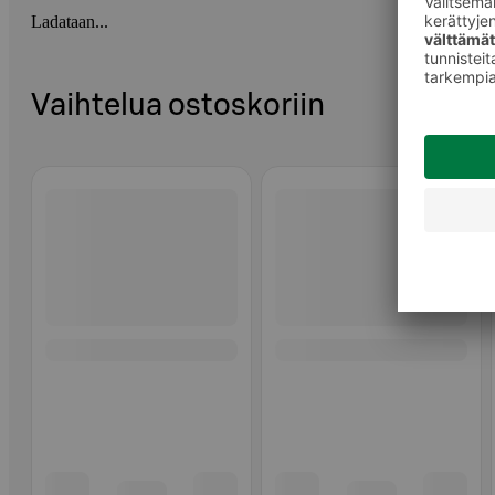
Ladataan...
Vaihtelua ostoskoriin
Ohita listaus