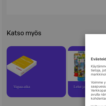
Katso myös
Vapaa-aika
Lelut ja pelit