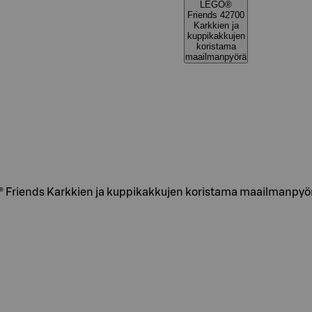
LEGO®
Friends 42700
Karkkien ja
kuppikakkujen
koristama
maailmanpyörä
u LEGO® Friends Karkkien ja kuppikakkujen koristama maailmanpy