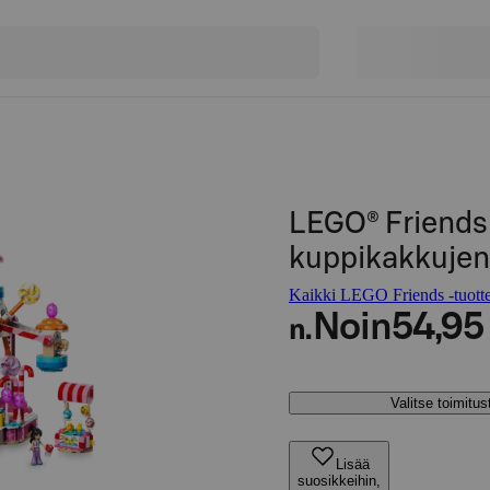
LEGO® Friends
kuppikakkujen
Kaikki LEGO Friends -tuotte
Noin
54,95
n.
Valitse toimitu
Lisää
suosikkeihin,