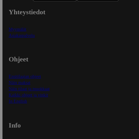
Yhteystiedot
Myymälät
Asiakaspalvelu
Ohjeet
Ensitilaajan ohjeet
Näin maksat
Näin tilaat ja muokkaat
Kaikki ohjeet ja vinkit
In English
Info