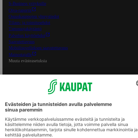
S-Business yrityksille
Oiva-raportit
Osuuskauppojen yhteystiedot
Tilaus- ja toimitusehdot
Tietosuojakäytäntö
Palvelun käyttöehdot
Saavutettavuus
Mobiilisovelluksen saavutettavuus
Mainostajalle
Muuta evästeasetuksia
S-ryhmän palvelut
S-ryhmä
Asiakasomistajuus
Yhteishyvä Ruoka -sovellus
S-ostoslista -sovellus
Prisma.fi
Sokos.fi