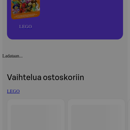
LEGO
Ladataan...
Vaihtelua ostoskoriin
LEGO
Ohita listaus