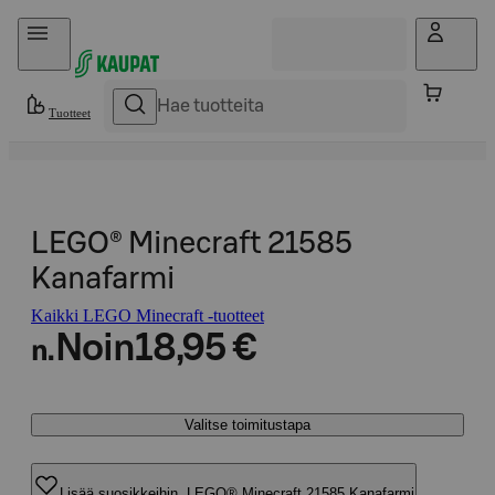
Hyppää sisältöön
Tuotteet
LEGO® Minecraft 21585
Kanafarmi
Kaikki LEGO Minecraft -tuotteet
Noin
18,95 €
n.
Valitse toimitustapa
Lisää suosikkeihin, LEGO® Minecraft 21585 Kanafarmi