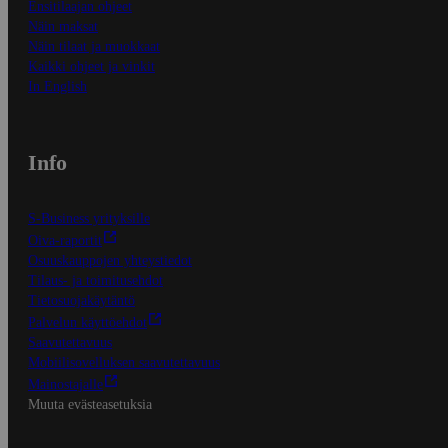
Ensitilaajan ohjeet
Näin maksat
Näin tilaat ja muokkaat
Kaikki ohjeet ja vinkit
In English
Info
S-Business yrityksille
Oiva-raportit
Osuuskauppojen yhteystiedot
Tilaus- ja toimitusehdot
Tietosuojakäytäntö
Palvelun käyttöehdot
Saavutettavuus
Mobiilisovelluksen saavutettavuus
Mainostajalle
Muuta evästeasetuksia