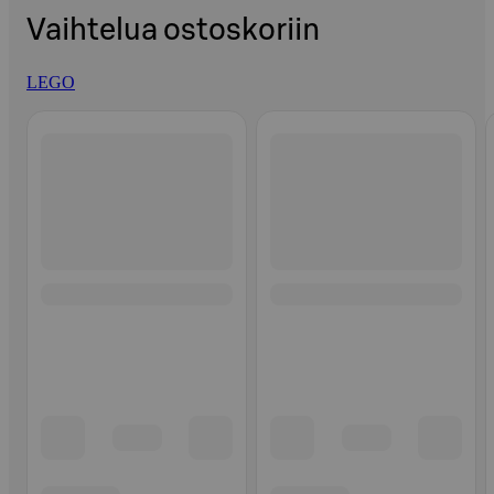
Vaihtelua ostoskoriin
LEGO
Ohita listaus