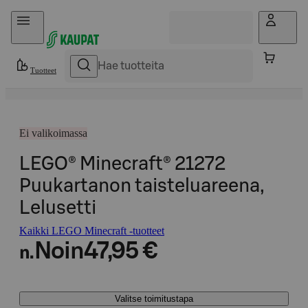
Hyppää sisältöön
Tuotteet
Ei valikoimassa
LEGO® Minecraft® 21272
Puukartanon taisteluareena,
Lelusetti
Kaikki LEGO Minecraft -tuotteet
Noin
47,95 €
n.
Valitse toimitustapa