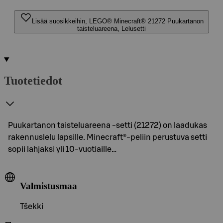
Lisää suosikkeihin, LEGO® Minecraft® 21272 Puukartanon
taisteluareena, Lelusetti
Tuotetiedot
Puukartanon taisteluareena ‑setti (21272) on laadukas
rakennuslelu lapsille. Minecraft®-peliin perustuva setti
sopii lahjaksi yli 10-vuotiaille…
Valmistusmaa
Tšekki