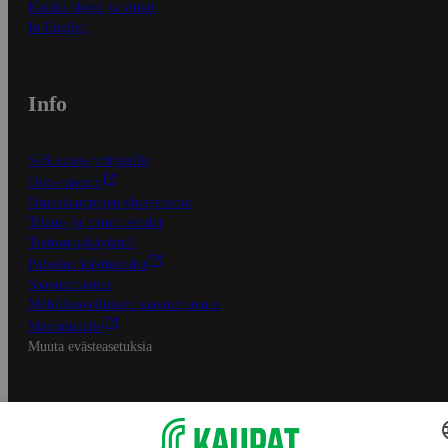
Kaikki ohjeet ja vinkit
In English
Info
S-Business yrityksille
Oiva-raportit
Osuuskauppojen yhteystiedot
Tilaus- ja toimitusehdot
Tietosuojakäytäntö
Palvelun käyttöehdot
Saavutettavuus
Mobiilisovelluksen saavutettavuus
Mainostajalle
Muuta evästeasetuksia
S-ryhmän palvelut