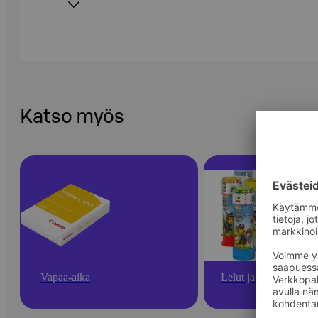
Katso myös
Vapaa-aika
Lelut ja pelit