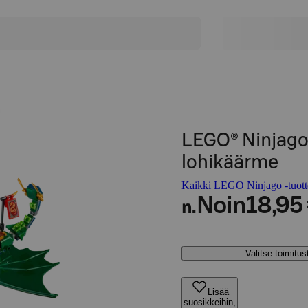
LEGO® Ninjago
lohikäärme
Kaikki LEGO Ninjago -tuott
Noin
18,95
n.
Valitse toimitu
Lisää
suosikkeihin,