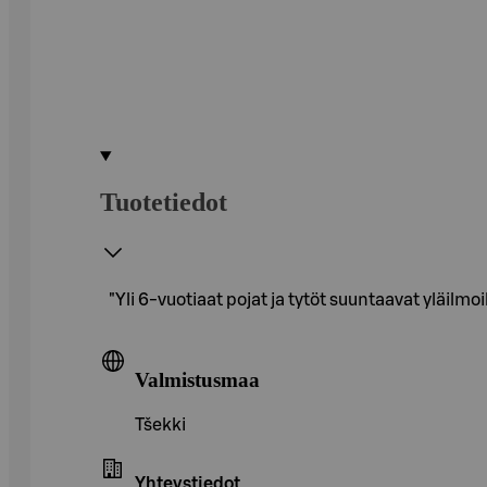
Tuotetiedot
"Yli 6-vuotiaat pojat ja tytöt suuntaavat yläil
Valmistusmaa
Tšekki
Yhteystiedot