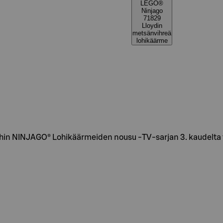
LEGO®
Ninjago
71829
Lloydin
metsänvihreä
lohikäärme
moihin NINJAGO® Lohikäärmeiden nousu ‑TV-sarjan 3. kaudelta t