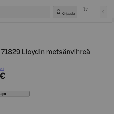
Kirjaudu
 71829 Lloydin metsänvihreä
eet
 €
stapa