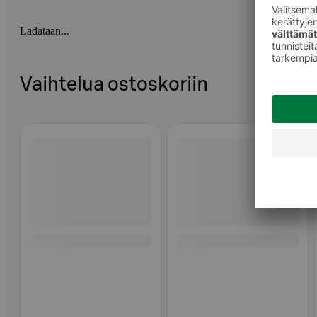
Ladataan...
Vaihtelua ostoskoriin
Ohita listaus