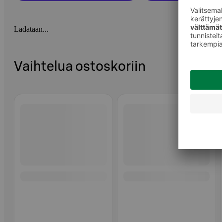
Ladataan...
Vaihtelua ostoskoriin
Ohita listaus