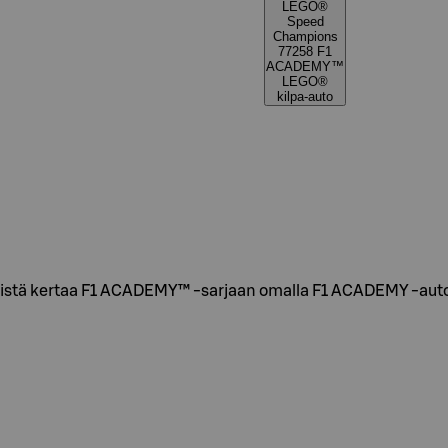
LEGO®
Speed
Champions
77258 F1
ACADEMY™
LEGO®
kilpa-auto
ä kertaa F1 ACADEMY™ ‑sarjaan omalla F1 ACADEMY ‑autollaa