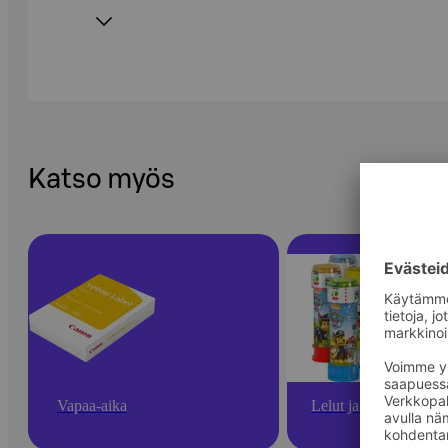
Katso myös
Vapaa-aika
Lelut ja pelit