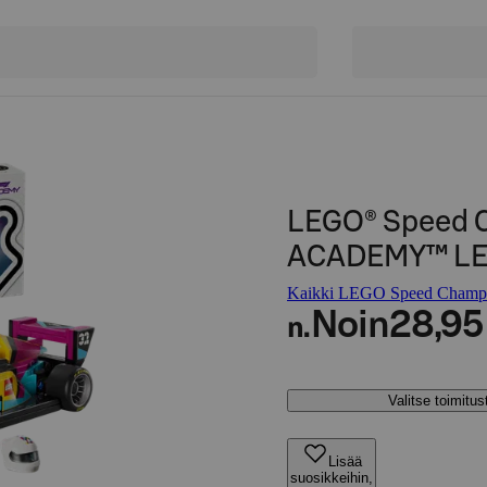
LEGO® Speed 
ACADEMY™ LEG
Kaikki LEGO Speed Champio
Noin
28,95
n.
Valitse toimitu
Lisää
suosikkeihin,