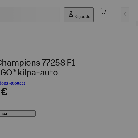
Kirjaudu
Champions 77258 F1
O® kilpa-auto
ns -tuotteet
 €
stapa