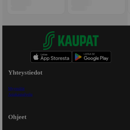
Yhteystiedot
Myymälät
Asiakaspalvelu
Ohjeet