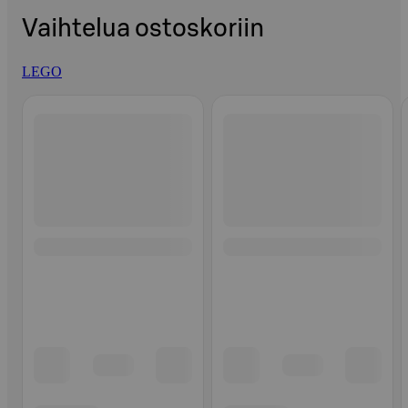
Vaihtelua ostoskoriin
LEGO
Ohita listaus