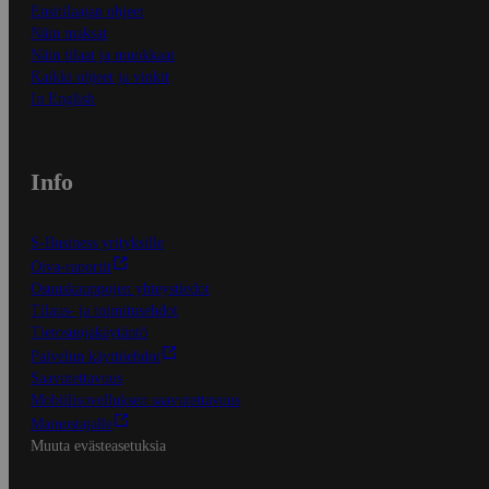
Ensitilaajan ohjeet
Näin maksat
Näin tilaat ja muokkaat
Kaikki ohjeet ja vinkit
In English
Info
S-Business yrityksille
Oiva-raportit
Osuuskauppojen yhteystiedot
Tilaus- ja toimitusehdot
Tietosuojakäytäntö
Palvelun käyttöehdot
Saavutettavuus
Mobiilisovelluksen saavutettavuus
Mainostajalle
Muuta evästeasetuksia