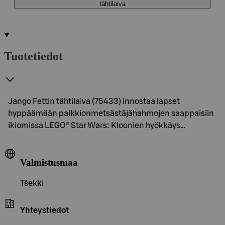
tähtilaiva
Tuotetiedot
Jango Fettin tähtilaiva (75433) innostaa lapset
hyppäämään palkkionmetsästäjähahmojen saappaisiin
ikiomissa LEGO® Star Wars: Kloonien hyökkäys…
Valmistusmaa
Tšekki
Yhteystiedot