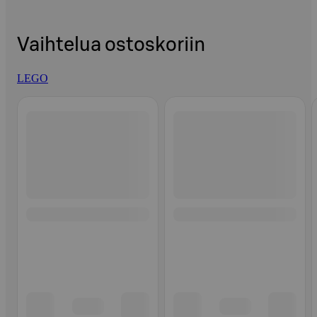
Vaihtelua ostoskoriin
LEGO
Ohita listaus