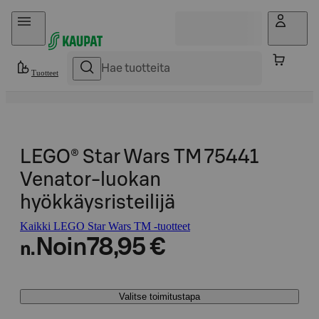
Hyppää sisältöön
Tuotteet
LEGO® Star Wars TM 75441
Venator-luokan
hyökkäysristeilijä
Kaikki LEGO Star Wars TM -tuotteet
Noin
78,95 €
n.
Valitse toimitustapa