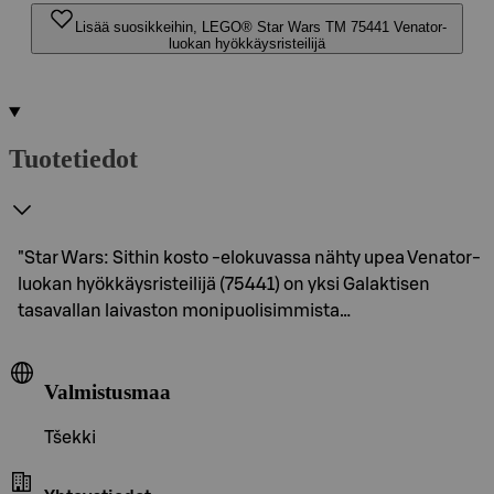
Lisää suosikkeihin, LEGO® Star Wars TM 75441 Venator-
luokan hyökkäysristeilijä
Tuotetiedot
"Star Wars: Sithin kosto ‑elokuvassa nähty upea Venator-
luokan hyökkäysristeilijä (75441) on yksi Galaktisen
tasavallan laivaston monipuolisimmista…
Valmistusmaa
Tšekki