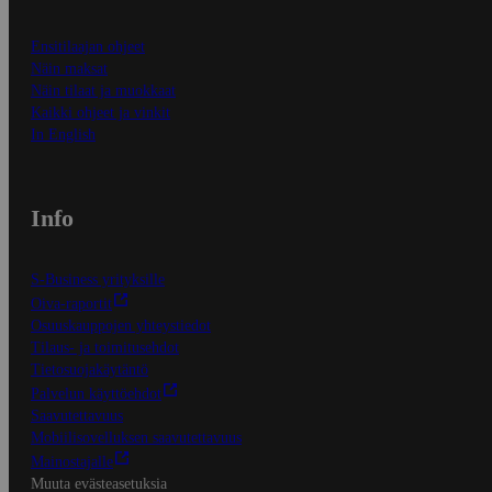
Ensitilaajan ohjeet
Näin maksat
Näin tilaat ja muokkaat
Kaikki ohjeet ja vinkit
In English
Info
S-Business yrityksille
Oiva-raportit
Osuuskauppojen yhteystiedot
Tilaus- ja toimitusehdot
Tietosuojakäytäntö
Palvelun käyttöehdot
Saavutettavuus
Mobiilisovelluksen saavutettavuus
Mainostajalle
Muuta evästeasetuksia