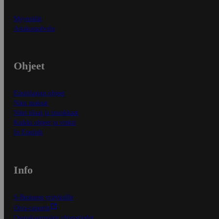
Myymälät
Asiakaspalvelu
Ohjeet
Ensitilaajan ohjeet
Näin maksat
Näin tilaat ja muokkaat
Kaikki ohjeet ja vinkit
In English
Info
S-Business yrityksille
Oiva-raportit
Osuuskauppojen yhteystiedot