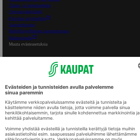
Tilaus- ja toimitusehdot
Tietosuojakäytäntö
Palvelun käyttöehdot
Saavutettavuus
Mobiilisovelluksen saavutettavuus
Mainostajalle
Muuta evästeasetuksia
S-ryhmän palvelut
S-ryhmä
Asiakasomistajuus
Yhteishyvä Ruoka -sovellus
S-ostoslista -sovellus
Prisma.fi
Sokos.fi
S-Pankki
Yhteishyvä